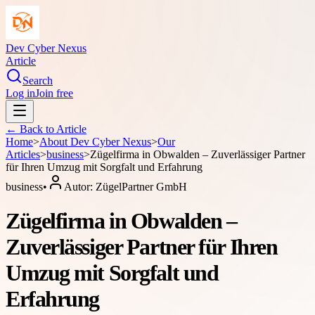
Dev Cyber Nexus
Article
Search
Log in
Join free
← Back to
Article
Home
>
About
Dev Cyber Nexus
>
Our
Articles
>
business
>
Zügelfirma in Obwalden – Zuverlässiger Partner
für Ihren Umzug mit Sorgfalt und Erfahrung
business
•
Autor:
ZügelPartner GmbH
Zügelfirma in Obwalden –
Zuverlässiger Partner für Ihren
Umzug mit Sorgfalt und
Erfahrung