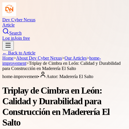
Dev Cyber Nexus
Article
Search
Log in
Join free
← Back to
Article
Home
>
About
Dev Cyber Nexus
>
Our Articles
>
home-
improvement
>
Triplay de Cimbra en León: Calidad y Durabilidad
para Construcción en Maderería El Salto
home-improvement
•
Autor:
Maderería El Salto
Triplay de Cimbra en León:
Calidad y Durabilidad para
Construcción en Maderería El
Salto