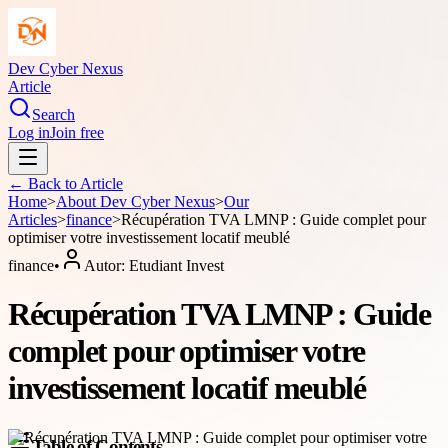
Dev Cyber Nexus
Article
Search
Log in
Join free
← Back to
Article
Home
>
About
Dev Cyber Nexus
>
Our
Articles
>
finance
>
Récupération TVA LMNP : Guide complet pour
optimiser votre investissement locatif meublé
finance
•
Autor:
Etudiant Invest
Récupération TVA LMNP : Guide
complet pour optimiser votre
investissement locatif meublé
Table of Contents