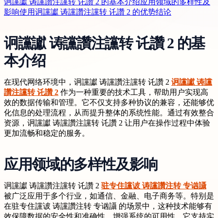
诇讜讞 诪讜讚注讜转 讬讚 2 的基本介绍
应用领域的多样性及
影响
使用诇讜讞 诪讜讚注讜转 讬讚 2 的优势
结论
诇讜讞 诪讜讚注讜转 讬讚 2 的基
本介绍
在现代网络环境中，诇讜讞 诪讜讚注讜转 讬讚 2
诇讜讞 诪讜
讚注讜转 讬讚 2
作为一种重要的技术工具，帮助用户实现高
效的数据传输和管理。它不仅支持多种协议的兼容，还能够优
化信息的处理流程，从而提升整体的系统性能。通过有效整合
资源，诇讜讞 诪讜讚注讜转 讬讚 2 让用户在操作过程中体验
更加流畅和稳定的服务。
应用领域的多样性及影响
诇讜讞 诪讜讚注讜转 讬讚 2
驻专住讜诐 诪讜讚注转 专讻讘
被广泛应用于多个行业，如通信、金融、电子商务等。特别是
在驻专住讜诐 诪讜讚注转 专讻讘 的场景中，这种技术能够有
效保障数据的安全性和准确性，增强系统的可用性。它支持实