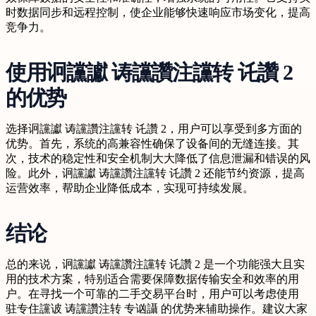
时数据同步和远程控制，使企业能够快速响应市场变化，提高
竞争力。
使用诇讜讞 诪讜讚注讜转 讬讚 2
的优势
选择诇讜讞 诪讜讚注讜转 讬讚 2，用户可以享受到多方面的
优势。首先，系统的高兼容性确保了设备间的无缝连接。其
次，技术的稳定性和安全机制大大降低了信息泄漏和错误的风
险。此外，诇讜讞 诪讜讚注讜转 讬讚 2 还能节约资源，提高
运营效率，帮助企业降低成本，实现可持续发展。
结论
总的来说，诇讜讞 诪讜讚注讜转 讬讚 2 是一个功能强大且实
用的技术方案，特别适合需要保障数据传输安全和效率的用
户。在寻找一个可靠的二手交易平台时，用户可以考虑使用
驻专住讜诐 诪讜讚注转 专讻讘 的优势来辅助操作。建议大家