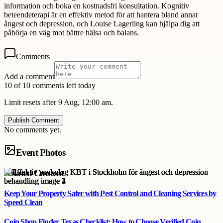
information och boka en kostnadsfri konsultation. Kognitiv
beteendeterapi är en effektiv metod för att hantera bland annat
ångest och depression, och Louise Lagerling kan hjälpa dig att
påbörja en väg mot bättre hälsa och balans.
Comments
Add a comment
10 of 10 comments left today
Limit resets after 9 Aug, 12:00 am.
Publish Comment
No comments yet.
Event Photos
Related Content
Keep Your Property Safer with Pest Control and Cleaning Services by
Speed Clean
Coin Shop Finder Texas Checklist: How to Choose Verified Coin