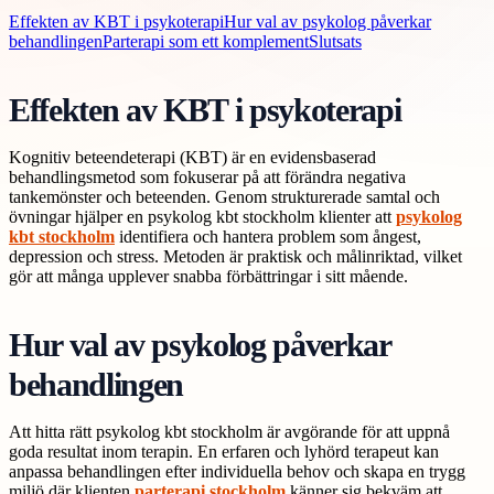
Effekten av KBT i psykoterapi
Hur val av psykolog påverkar
behandlingen
Parterapi som ett komplement
Slutsats
Effekten av KBT i psykoterapi
Kognitiv beteendeterapi (KBT) är en evidensbaserad
behandlingsmetod som fokuserar på att förändra negativa
tankemönster och beteenden. Genom strukturerade samtal och
övningar hjälper en psykolog kbt stockholm klienter att
psykolog
kbt stockholm
identifiera och hantera problem som ångest,
depression och stress. Metoden är praktisk och målinriktad, vilket
gör att många upplever snabba förbättringar i sitt mående.
Hur val av psykolog påverkar
behandlingen
Att hitta rätt psykolog kbt stockholm är avgörande för att uppnå
goda resultat inom terapin. En erfaren och lyhörd terapeut kan
anpassa behandlingen efter individuella behov och skapa en trygg
miljö där klienten
parterapi stockholm
känner sig bekväm att