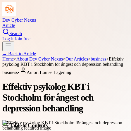
Dev Cyber Nexus
Article
Search
Log in
Join free
← Back to
Article
Home
>
About
Dev Cyber Nexus
>
Our Articles
>
business
>
Effektiv
psykolog KBT i Stockholm för ångest och depression behandling
business
•
Autor:
Louise Lagerling
Effektiv psykolog KBT i
Stockholm för ångest och
depression behandling
Table of Contents