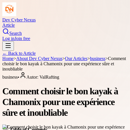
Dev Cyber Nexus
Article
Search
Log in
Join free
← Back to
Article
Home
>
About
Dev Cyber Nexus
>
Our Articles
>
business
>
Comment
choisir le bon kayak à Chamonix pour une expérience sûre et
inoubliable
business
•
Autor:
ValRafting
Comment choisir le bon kayak à
Chamonix pour une expérience
sûre et inoubliable
Table of Contents