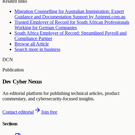
Related links
Migration Counselling for Australian Immigration: Expert
Guidance and Documentation Support by Apimmi.com.au
Trusted Employer of Record for South African Professionals
Working for German Companies
South Africa Employer of Record: Streamlined Payroll and
Compliance Partner
Browse all
Article
Search more in
business
DCN
Publication
Dev Cyber Nexus
An editorial platform for publishing technical articles, product
commentary, and cybersecurity-focused insights.
Contact editorial
Join free
Sections