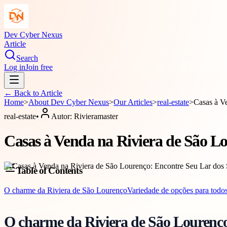
Dev Cyber Nexus
Article
Search
Log in
Join free
← Back to
Article
Home
>
About
Dev Cyber Nexus
>
Our Articles
>
real-estate
>
Casas à V
real-estate
•
Autor:
Rivieramaster
Casas à Venda na Riviera de São L
Table of Contents
O charme da Riviera de São Lourenço
Variedade de opções para todos
O charme da Riviera de São Lourenç