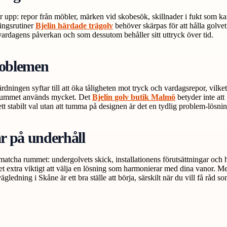
upp: repor från möbler, märken vid skobesök, skillnader i fukt som kan 
ringsrutiner
Bjelin härdade trägolv
behöver skärpas för att hålla golvet
vardagens påverkan och som dessutom behåller sitt uttryck över tid.
problemen
ingen syftar till att öka tåligheten mot tryck och vardagsrepor, vilket 
är rummet används mycket. Det
Bjelin golv butik Malmö
betyder inte att
ett stabilt val utan att tumma på designen är det en tydlig problem-lösnin
ar på underhåll
t matcha rummet: undergolvets skick, installationens förutsättningar oc
et extra viktigt att välja en lösning som harmonierar med dina vanor. M
ledning i Skåne är ett bra ställe att börja, särskilt när du vill få råd so