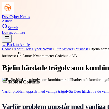
Dev Cyber Nexus
Article
Search
Log in
Join free
← Back to
Article
Home
>
About
Dev Cyber Nexus
>
Our Articles
>
business
>
Bjelin härd
business
•
Autor:
Kvadratmeter Golvbutik AB
Bjelin härdade trägolv som kombine
Table of Contents
Varför problem uppstår med vanliga trägolv
Så löser härdat trä de van
Varför problem uppstår med vanliga 