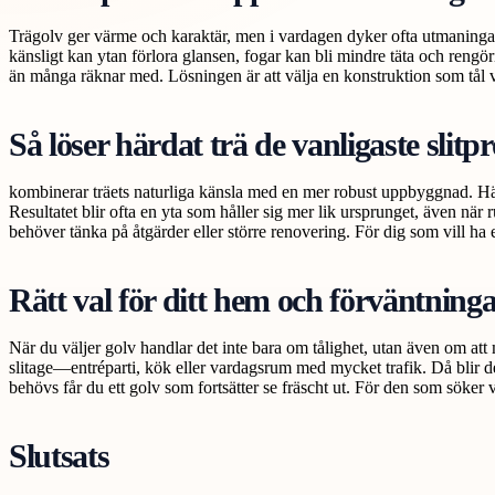
Trägolv ger värme och karaktär, men i vardagen dyker ofta utmaningar 
känsligt kan ytan förlora glansen, fogar kan bli mindre täta och rengö
än många räknar med. Lösningen är att välja en konstruktion som tål 
Så löser härdat trä de vanligaste slit
kombinerar träets naturliga känsla med en mer robust uppbyggnad. Härdn
Resultatet blir ofta en yta som håller sig mer lik ursprunget, även n
behöver tänka på åtgärder eller större renovering. För dig som vill ha 
Rätt val för ditt hem och förväntning
När du väljer golv handlar det inte bara om tålighet, utan även om at
slitage—entréparti, kök eller vardagsrum med mycket trafik. Då blir d
behövs får du ett golv som fortsätter se fräscht ut. För den som söker väg
Slutsats