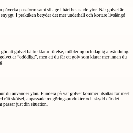
påverka passform samt slitage i hårt belastade ytor. När golvet är
 snyggt. I praktiken betyder det mer underhåll och kortare livslängd
gör att golvet bättre klarar rörelse, möblering och daglig användning.
 golvet är “odödligt”, men att du får ett golv som klarar mer innan du
g.
h hur du använder ytan. Fundera på var golvet kommer utsättas för mest
ed rätt skötsel, anpassade rengöringsprodukter och skydd där det
m passar just din situation.